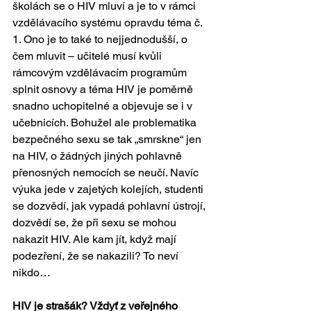
školách se o HIV mluví a je to v rámci 
vzdělávacího systému opravdu téma č. 
1. Ono je to také to nejjednodušší, o 
čem mluvit – učitelé musí kvůli 
rámcovým vzdělávacím programům 
splnit osnovy a téma HIV je poměrně 
snadno uchopitelné a objevuje se i v 
učebnicích. Bohužel ale problematika 
bezpečného sexu se tak „smrskne“ jen 
na HIV, o žádných jiných pohlavně 
přenosných nemocích se neučí. Navíc 
výuka jede v zajetých kolejích, studenti 
se dozvědí, jak vypadá pohlavní ústrojí, 
dozvědí se, že při sexu se mohou 
nakazit HIV. Ale kam jít, když mají 
podezření, že se nakazili? To neví 
nikdo…
HIV je strašák? Vždyť z veřejného 