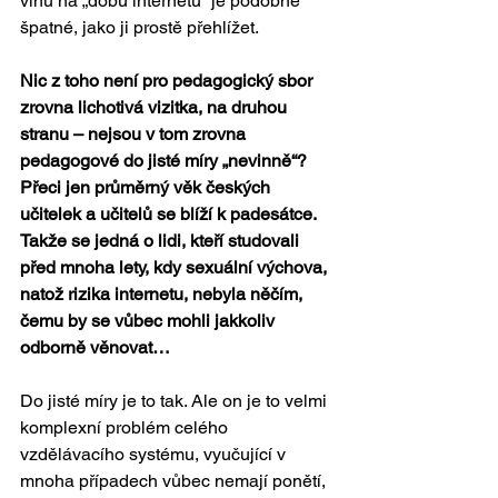
vinu na „dobu internetu“ je podobně 
špatné, jako ji prostě přehlížet.
Nic z toho není pro pedagogický sbor 
zrovna lichotivá vizitka, na druhou 
stranu – nejsou v tom zrovna 
pedagogové do jisté míry „nevinně“? 
Přeci jen průměrný věk českých 
učitelek a učitelů se blíží k padesátce. 
Takže se jedná o lidi, kteří studovali 
před mnoha lety, kdy sexuální výchova, 
natož rizika internetu, nebyla něčím, 
čemu by se vůbec mohli jakkoliv 
odborně věnovat…
Do jisté míry je to tak. Ale on je to velmi 
komplexní problém celého 
vzdělávacího systému, vyučující v 
mnoha případech vůbec nemají ponětí, 