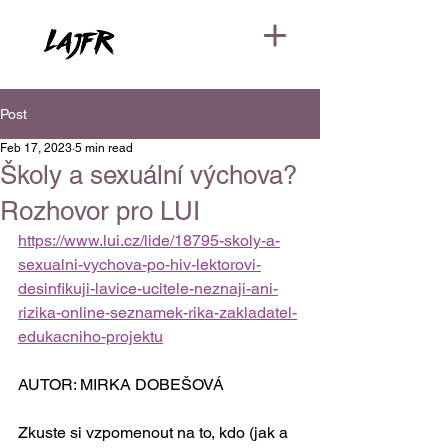
Post
Feb 17, 2023
5 min read
Školy a sexuální výchova?
Rozhovor pro LUI
https://www.lui.cz/lide/18795-skoly-a-
sexualni-vychova-po-hiv-lektorovi-
desinfikuji-lavice-ucitele-neznaji-ani-
rizika-online-seznamek-rika-zakladatel-
edukacniho-projektu
AUTOR: MIRKA DOBEŠOVÁ
Zkuste si vzpomenout na to, kdo (jak a 