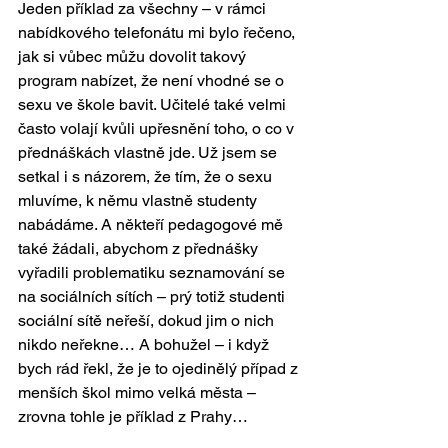
Jeden příklad za všechny – v rámci 
nabídkového telefonátu mi bylo řečeno, 
jak si vůbec můžu dovolit takový 
program nabízet, že není vhodné se o 
sexu ve škole bavit. Učitelé také velmi 
často volají kvůli upřesnění toho, o co v 
přednáškách vlastně jde. Už jsem se 
setkal i s názorem, že tím, že o sexu 
mluvíme, k němu vlastně studenty 
nabádáme. A někteří pedagogové mě 
také žádali, abychom z přednášky 
vyřadili problematiku seznamování se 
na sociálních sítích – prý totiž studenti 
sociální sítě neřeší, dokud jim o nich 
nikdo neřekne… A bohužel – i když 
bych rád řekl, že je to ojedinělý případ z 
menších škol mimo velká města – 
zrovna tohle je příklad z Prahy…