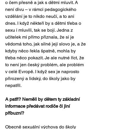
o čem přesně a jak s dětmi mluvit. A 
není divu – v rámci pedagogického 
vzdělání je to nikdo neučí, a to ani 
dnes. I když někteří by s dětmi třeba o 
sexu i mluvili, tak se bojí. Jedna z 
učitelek mi přímo přiznala, že si je 
vědomá toho, jak silné její slovo je, a že 
kdyby něco řekla špatně, mohla by 
třeba něco pokazit. Je ale nutné říct, že 
to není jen český problém, ale problém 
v celé Evropě. I když sex je naprosto 
přirozený a lidský, do školy jako by 
nepatřil.
A patří? Neměli by dětem ty základní 
informace předávat rodiče či jiní 
příbuzní?
Obecně sexuální výchova do školy 