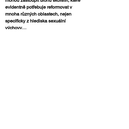
mohou zastoupit úlohu školství, které 
evidentně potřebuje reformovat v 
mnoha různých oblastech, nejen 
specificky z hlediska sexuální 
výchovy…
To je samozřejmě pravda, co se týká 
specificky sexuální výchovy, dříve tu byl 
alespoň konkrétní poradní orgán 
ministerstva školství, dle jehož 
doporučení se tvořily vzdělávací plány. 
Nebylo to ideální, ale byla to určitá 
komunikační linka, ta dnes ale už 
nefunguje. Je těžké najít někoho, kdo 
by měl dostatečně zvučné jméno, aby 
na ministerstvu mohl lobbovat. Takže 
my pracujeme se školami a zjišťujeme, 
co je třeba. Vlastně je to taková cesta 
„zespoda“. Říkáme učitelům, že je 
skvělé, že se rozhodli něco změnit, těší 