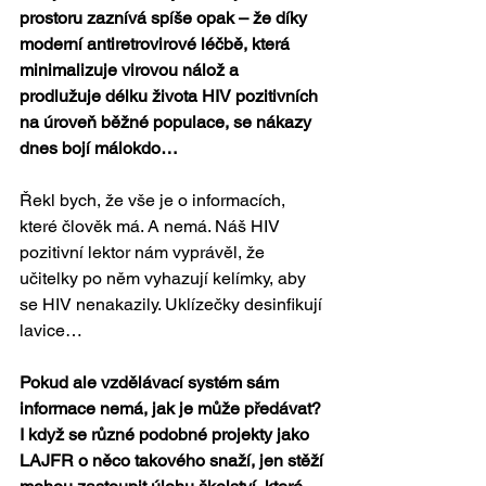
prostoru zaznívá spíše opak – že díky 
moderní antiretrovirové léčbě, která 
minimalizuje virovou nálož a 
prodlužuje délku života HIV pozitivních 
na úroveň běžné populace, se nákazy 
dnes bojí málokdo…
Řekl bych, že vše je o informacích, 
které člověk má. A nemá. Náš HIV 
pozitivní lektor nám vyprávěl, že 
učitelky po něm vyhazují kelímky, aby 
se HIV nenakazily. Uklízečky desinfikují 
lavice…
Pokud ale vzdělávací systém sám 
informace nemá, jak je může předávat? 
I když se různé podobné projekty jako 
LAJFR o něco takového snaží, jen stěží 