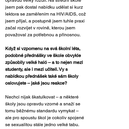
opravdu velký rozdíl. Na střední škole 
jsem pak dostal nabídku udělat si kurz 
lektora se zaměřením na HIV/AIDS, což 
jsem přijal, a postupně jsem tuhle praxi 
začal rozvíjet v rovině, kterou jsem 
považoval za potřebnou a přínosnou.
Když si vzpomenu na svá školní léta, 
podobné přednášky ve škole obvykle 
způsobily velké haló – a to nejen mezi 
studenty, ale i mezi učiteli. Vy s 
nabídkou přednášek také sám školy 
oslovujete – jaké jsou reakce?
Nechci nijak škatulkovat – a některé 
školy jsou opravdu vzorné a snaží se 
tomu běžnému standardu vymykat – 
ale pro spoustu škol je cokoliv spojené 
se sexualitou stále jedno velké tabu. 