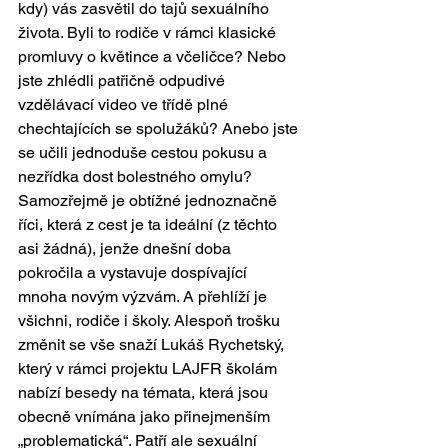
kdy) vás zasvětil do tajů sexuálního 
života. Byli to rodiče v rámci klasické 
promluvy o květince a včeličce? Nebo 
jste zhlédli patřičně odpudivé 
vzdělávací video ve třídě plné 
chechtajících se spolužáků? Anebo jste 
se učili jednoduše cestou pokusu a 
nezřídka dost bolestného omylu? 
Samozřejmě je obtížné jednoznačně 
říci, která z cest je ta ideální (z těchto 
asi žádná), jenže dnešní doba 
pokročila a vystavuje dospívající 
mnoha novým výzvám. A přehlíží je 
všichni, rodiče i školy. Alespoň trošku 
změnit se vše snaží Lukáš Rychetský, 
který v rámci projektu LAJFR školám 
nabízí besedy na témata, která jsou 
obecně vnímána jako přinejmenším 
„problematická“. Patří ale sexuální 