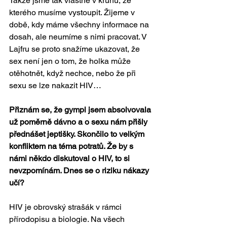
Takže jsme tak vlastně v kruhu, ze 
kterého musíme vystoupit. Žijeme v 
době, kdy máme všechny informace na 
dosah, ale neumíme s nimi pracovat. V 
Lajfru se proto snažíme ukazovat, že 
sex není jen o tom, že holka může 
otěhotnět, když nechce, nebo že při 
sexu se lze nakazit HIV…
Přiznám se, že gympl jsem absolvovala 
už poměrně dávno a o sexu nám přišly 
přednášet jeptišky. Skončilo to velkým 
konfliktem na téma potratů. Že by s 
námi někdo diskutoval o HIV, to si 
nevzpomínám. Dnes se o riziku nákazy 
učí?
HIV je obrovský strašák v rámci 
přírodopisu a biologie. Na všech 