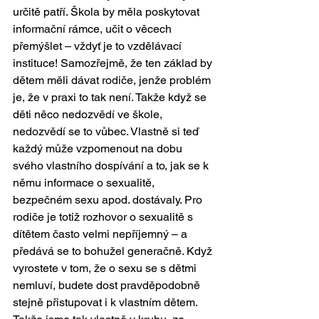
určitě patří. Škola by měla poskytovat 
informační rámce, učit o věcech 
přemýšlet – vždyť je to vzdělávací 
instituce! Samozřejmě, že ten základ by 
dětem měli dávat rodiče, jenže problém 
je, že v praxi to tak není. Takže když se 
děti něco nedozvědí ve škole, 
nedozvědí se to vůbec. Vlastně si teď 
každý může vzpomenout na dobu 
svého vlastního dospívání a to, jak se k 
němu informace o sexualitě, 
bezpečném sexu apod. dostávaly. Pro 
rodiče je totiž rozhovor o sexualitě s 
dítětem často velmi nepříjemný – a 
předává se to bohužel generačně. Když 
vyrostete v tom, že o sexu se s dětmi 
nemluví, budete dost pravděpodobně 
stejně přistupovat i k vlastním dětem. 