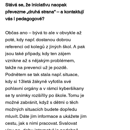
Stává se, že iniciativu naopak 
převezme „druhá strana“ – a kontaktují 
vás i pedagogové?
Občas ano – bývá to ale v obvykle až 
poté, kdy např. dostanou dobrou 
referenci od kolegů z jiných škol. A pak 
jsou také případy, kdy ten zájem 
vznikne až s nějakým problémem, 
takže na prevenci už je pozdě. 
Podnětem se tak stala např. situace, 
kdy si 13letá žákyně vyfotila své 
pohlavní orgány a v rámci kyberšikany 
se ty snímky rozšířily po škole. Tomu je 
možné zabránit, když s dětmi o těch 
možných situacích budete dopředu 
mluvit. Dáte jim informace a ukážete jim 
cestu, jak s nimi pracovat. Svalovat 