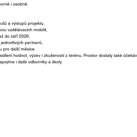
borně i osobně.
cílů a výstupů projektu,
ou vzdělávacích mobilit,
ž do září 2026,
jednotlivých partnerů,
u pro další měsíce.
dílení hodnot, výzev i zkušeností z terénu. Prostor dostaly také očekáv
apojíme i další odborníky a školy.