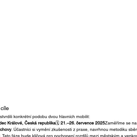
cíle
stvrdili konkrétní podobu dvou hlavních mobilit:
adec Králové, Česká republika
🗓️ 
21.–26. července 2025
Zaměříme se na
ýchovy
. Účastníci si vymění zkušenosti z praxe, navrhnou metodiku sběru
i. Tato fáze bude klíčová pro pochopení rozdílů mezi městským a venk