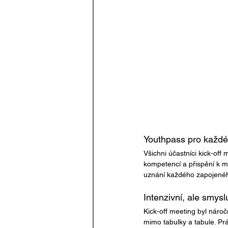
Youthpass pro každ
Všichni účastníci kick-off 
kompetencí a přispění k m
uznání každého zapojeného
Intenzivní, ale smysl
Kick-off meeting byl nároč
mimo tabulky a tabule. Prá