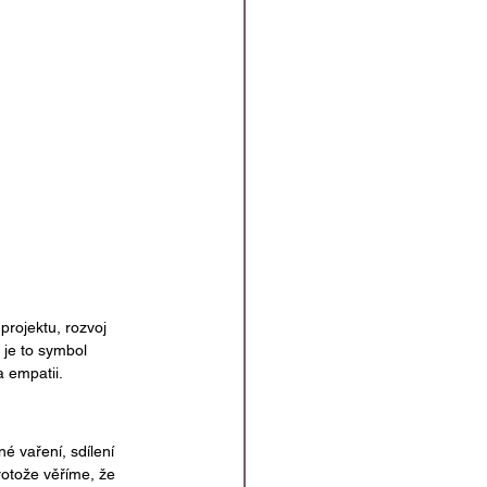
 projektu, rozvoj 
je to symbol 
 empatii.
é vaření, sdílení 
rotože věříme, že 