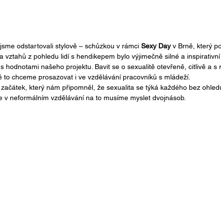
jsme odstartovali stylově – schůzkou v rámci 
Sexy Day
 v Brně, který p
 a vztahů z pohledu lidí s hendikepem bylo výjimečně silné a inspirativn
 hodnotami našeho projektu. Bavit se o sexualitě otevřeně, citlivě a s
 to chceme prosazovat i ve vzdělávání pracovníků s mládeží.
ý začátek, který nám připomněl, že sexualita se týká každého bez ohled
 že v neformálním vzdělávání na to musíme myslet dvojnásob.