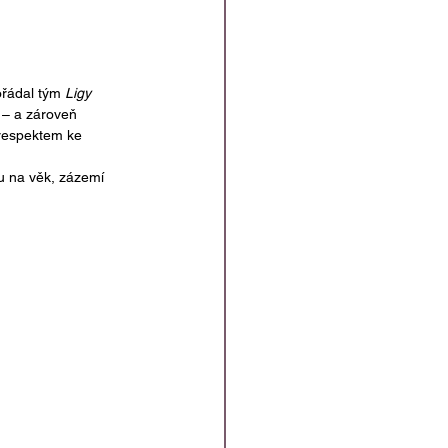
ořádal tým 
Ligy 
í – a zároveň 
 respektem ke 
u na věk, zázemí 