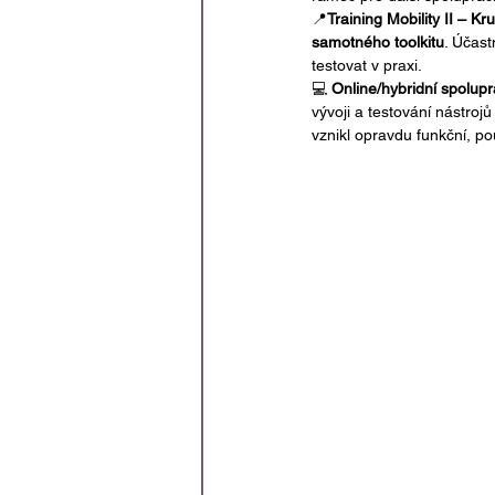
📍
Training Mobility II – K
samotného toolkitu
. Účast
testovat v praxi.
💻 
Online/hybridní spolup
vývoji a testování nástroj
vznikl opravdu funkční, pou