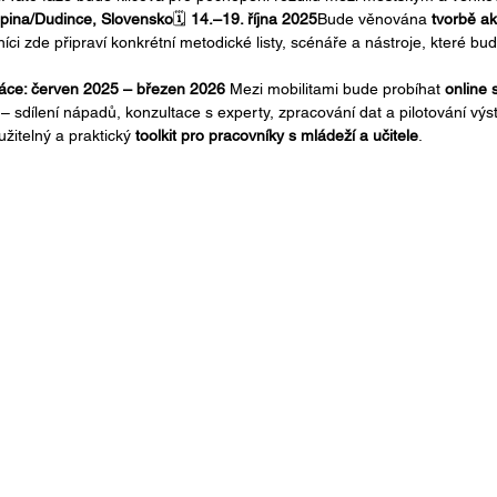
rupina/Dudince, Slovensko
🗓️ 
14.–19. října 2025
Bude věnována 
tvorbě akt
níci zde připraví konkrétní metodické listy, scénáře a nástroje, které b
ráce: červen 2025 – březen 2026 
Mezi mobilitami bude probíhat 
online 
ů – sdílení nápadů, konzultace s experty, zpracování dat a pilotování v
žitelný a praktický 
toolkit pro pracovníky s mládeží a učitele
.