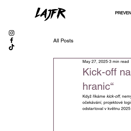
PREVE
All Posts
May 27, 2025
3 min read
Kick-off n
hranic“
Když říkáme 
kick-off
, nemy
očekávání, projektové log
odstartoval v květnu 2025