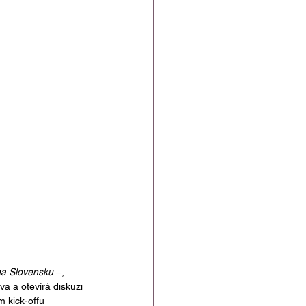
na Slovensku
 –, 
a a otevírá diskuzi 
 kick-offu 