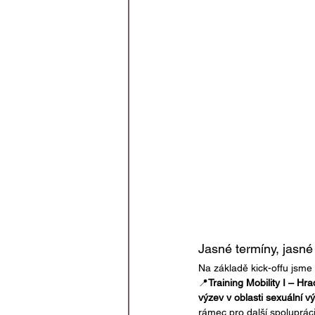
Jasné termíny, jasné 
Na základě kick-offu jsme 
📍
Training Mobility I – Hr
výzev v oblasti sexuální v
rámec pro další spoluprác