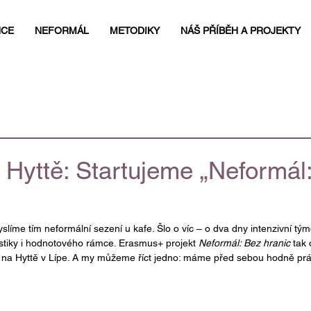
NCE
NEFORMÁL
METODIKY
NÁŠ PŘÍBĚH A PROJEKTY
a Hyttě: Startujeme „Neformál
slíme tím neformální sezení u kafe. Šlo o víc – o dva dny intenzivní tým
istiky i hodnotového rámce. Erasmus+ projekt 
Neformál: Bez hranic
 tak 
 na Hyttě v Lípe. A my můžeme říct jedno: máme před sebou hodně prá