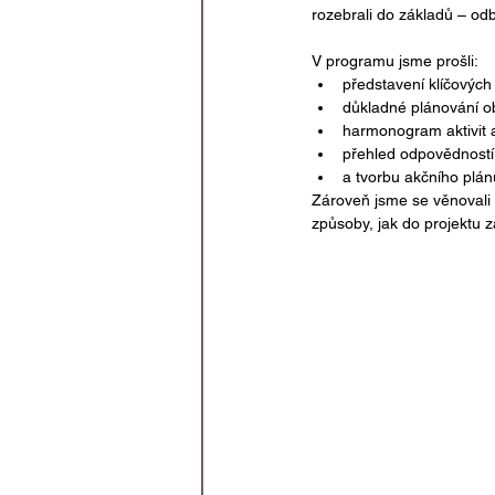
rozebrali do základů – od
V programu jsme prošli:
představení klíčových 
důkladné plánování ob
harmonogram aktivit a
přehled odpovědností 
a tvorbu akčního plán
Zároveň jsme se věnovali s
způsoby, jak do projektu z