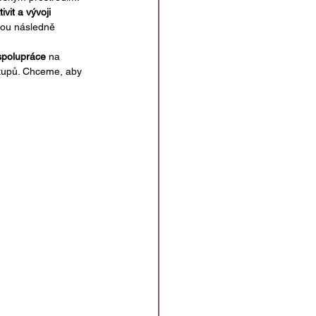
ivit a vývoji 
udou následně 
spolupráce
 na 
ýstupů. Chceme, aby 