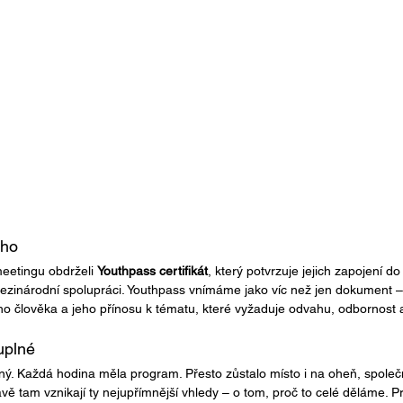
ého
meetingu obdrželi 
Youthpass certifikát
, který potvrzuje jejich zapojení do
ezinárodní spolupráci. Youthpass vnímáme jako víc než jen dokument – 
 člověka a jeho přínosu k tématu, které vyžaduje odvahu, odbornost a
uplné
ný. Každá hodina měla program. Přesto zůstalo místo i na oheň, společn
vě tam vznikají ty nejupřímnější vhledy – o tom, proč to celé děláme. P