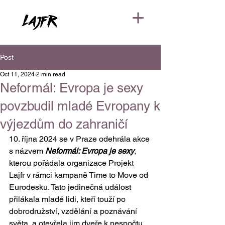
Post
Oct 11, 2024
2 min read
Neformál: Evropa je sexy
povzbudil mladé Evropany k
výjezdům do zahraničí
10. října 2024 se v Praze odehrála akce 
s názvem 
Neformál: Evropa je sexy
, 
kterou pořádala organizace Projekt 
Lajfr v rámci kampaně Time to Move od 
Eurodesku. Tato jedinečná událost 
přilákala mladé lidi, kteří touží po 
dobrodružství, vzdělání a poznávání 
světa, a otevřela jim dveře k nespočtu 