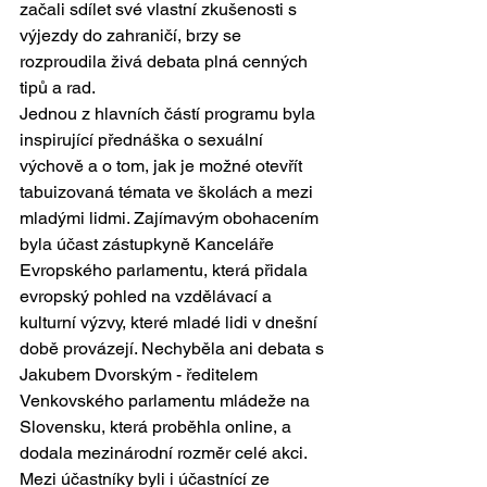
začali sdílet své vlastní zkušenosti s 
výjezdy do zahraničí, brzy se 
rozproudila živá debata plná cenných 
tipů a rad.
Jednou z hlavních částí programu byla 
inspirující přednáška o sexuální 
výchově a o tom, jak je možné otevřít 
tabuizovaná témata ve školách a mezi 
mladými lidmi. Zajímavým obohacením 
byla účast zástupkyně Kanceláře 
Evropského parlamentu, která přidala 
evropský pohled na vzdělávací a 
kulturní výzvy, které mladé lidi v dnešní 
době provázejí. Nechyběla ani debata s 
Jakubem Dvorským - ředitelem 
Venkovského parlamentu mládeže na 
Slovensku, která proběhla online, a 
dodala mezinárodní rozměr celé akci. 
Mezi účastníky byli i účastnící ze 