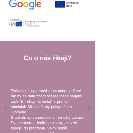
Co o nás říkají?
Zvědavost, opatrnost a nakonec nadšení -
tak by se dala zhodnotit realizace projektu
Lajfr "E - shop na lásku" v prvních
ročnících Střední školy polygrafické
Olomouc.
Studenti, zprvu nedůvěřiví, se díky Lukáši
Rychetskému, ředitel projektu, aktivně
zapojili do programu, velmi dobře