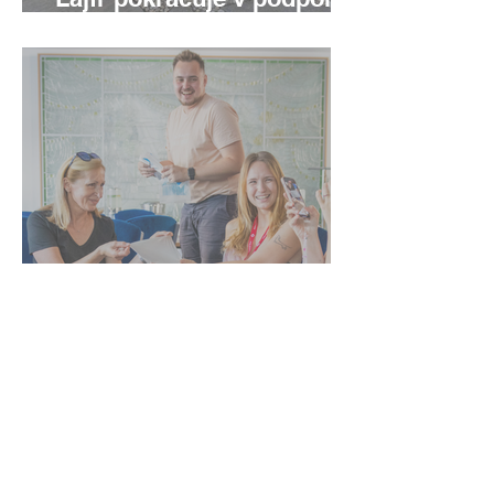
evropského venkova
Neformál: Moderní SexEd
2026 - spuštěny registrace
POMOZTE NÁM BOURAT
TABU!