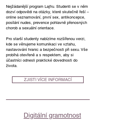
Nejžádanější program Lajfru. Studenti se v něm
dozví odpovědi na otázky, které skutečně řeší –
online seznamování, první sex, antikoncepce,
posílání nudes, prevence pohlavně přenosných
chorob a sexuální orientace.
Pro starší studenty nabízíme rozšířenou verzi,
kde se věnujeme komunikaci ve vztahu,
nastavování hranic a bezpečnosti při sexu. Vše
probíhá otevřeně a s respektem, aby si
účastníci odnesli praktické dovednosti do
života.
ZJISTI VÍCE INFORMACÍ
Digitální gramotnost