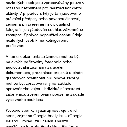
nezletilých osob jsou zpracovávány pouze v
rozsahu nezbytném pro realizaci konkrétní
aktivity. V případech, kdy je to vyžadováno
právními předpisy nebo povahou činnosti,
zejména při zveřejnění individuálních
fotografií, je vyžadován souhlas zákonného
zástupce. Správce nepoužívá osobní údaje
nezletilých osob k marketingovému
profilování.
V rámci dokumentace činnosti mohou být
na akcích pořizovány fotografie nebo
audiovizuální záznamy za účelem
dokumentace, prezentace projektů a plnění
grantových povinností. Skupinové záběry
mohou být zpracovávány na základě
oprávněného zájmu, individuální portrétní
záběry jsou zveřejňovány pouze na základě
výslovného souhlasu.
Webové stránky využívají nástroje třetích
stran, zejména Google Analytics 4 (Google
Ireland Limited) za účelem analýzy
návštěvnosti, Meta Pixel (Meta Platforms