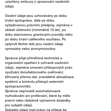
uzavřeny smlouvy o zpracování osobních
údajů.
Osobní údaje jsou uchovávány po dobu
trvání spolupráce, dále po dobu
vyžadovanou právními předpisy, zejména v
oblasti účetnictví (minimálně 10 let), po
dobu stanovenou grantovými pravidly nebo
po dobu trvání uděleného souhlasu. Po
uplynutí těchto dob jsou osobní údaje
vymazány nebo anonymizovány.
Správce přijal přiměřená technická a
organizační opatření k ochraně osobních
údajů, zejména omezení přístupových práv,
využívání dvoufaktorového ověřování,
šifrovaný přenos dat, pravidelné aktualizace
systémů a kontrolu přístupů externích
spolupracovníků.
Správce neprovádí automatizované
rozhodování ani profilování, které by mělo
právní nebo obdobně významné důsledky
pro subjekt údajů.
Subjekty údajů mají právo na přístup ke