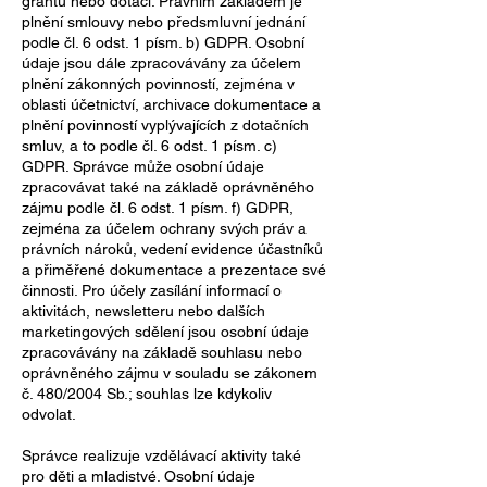
grantů nebo dotací. Právním základem je
plnění smlouvy nebo předsmluvní jednání
podle čl. 6 odst. 1 písm. b) GDPR. Osobní
údaje jsou dále zpracovávány za účelem
plnění zákonných povinností, zejména v
oblasti účetnictví, archivace dokumentace a
plnění povinností vyplývajících z dotačních
smluv, a to podle čl. 6 odst. 1 písm. c)
GDPR. Správce může osobní údaje
zpracovávat také na základě oprávněného
zájmu podle čl. 6 odst. 1 písm. f) GDPR,
zejména za účelem ochrany svých práv a
právních nároků, vedení evidence účastníků
a přiměřené dokumentace a prezentace své
činnosti. Pro účely zasílání informací o
aktivitách, newsletteru nebo dalších
marketingových sdělení jsou osobní údaje
zpracovávány na základě souhlasu nebo
oprávněného zájmu v souladu se zákonem
č. 480/2004 Sb.; souhlas lze kdykoliv
odvolat.
Správce realizuje vzdělávací aktivity také
pro děti a mladistvé. Osobní údaje