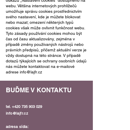
odkazu „Nastavení cookies“ dostupného na
webu. Většina internetových prohlížečů
umožňuje správu cookies prostřednictvím
svého nastavení, kde je můžete blokovat
nebo mazat; omezení některých typů
cookies však může ovlivnit funkčnost webu.
Tyto zásady používání cookies mohou být
čas od času aktualizovány, zejména v
případě změny používaných nástrojů nebo
právních předpisů, přičemž aktuální verze je
vždy dostupná na této stránce. V případě
dotazů týkajících se ochrany osobních údajů
nás můžete kontaktovat na e-mailové
adrese
info@lajfr.cz
BUĎME V KONTAKTU
tel.
+420 735 903 029
info@lajfr.cz
adresa sídla: