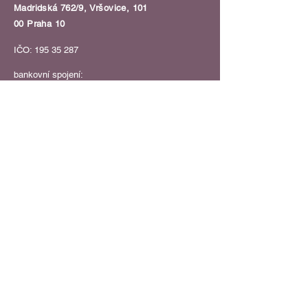
Madridská 762/9, Vršovice, 101
00 Praha 10
IČO:
195 35 287
bankovní spojení:
Lajfr z.s.
6605270369
/0800​​
OBJEDNEJ PROGRAM
KLIKNI ZDE
ODEBÍREJ NÁŠ NEWSLETTER
Napiš svůj e-mail